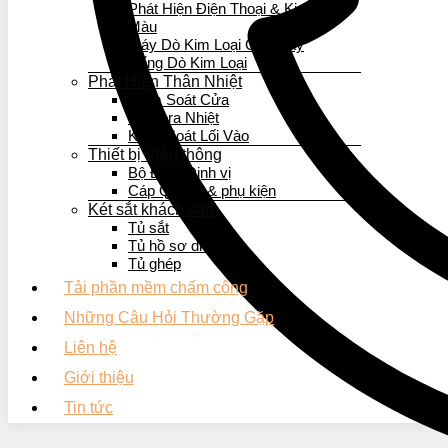
Phát Hiện Điện Thoại & Kim Loại
Màu
Máy Dò Kim Loại Cầm Tay
Cổng Dò Kim Loại
Phát Hiện Thân Nhiệt
Kiểm Soát Cửa
Camera Nhiệt
Kiểm Soát Lối Vào
Thiết bị Viễn thông
Bộ Đàm Định vị
Cáp Quang & phụ kiện
Két sắt khách sạn
Tủ sắt
Tủ hồ sơ di động
Tủ ghép
Tải phần mềm chấm công
Những Câu Hỏi Thường Gặp
Liên hệ
Giới thiệu
Tin tức