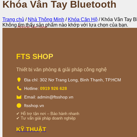
Khóa Vân Tay Bluetooth
Trang chủ
/
Nhà Thông Minh
/
Khóa Căn Hộ
/
Khóa Vân Tay Bl
Không tìm thấy sản phẩm nào khớp với lựa chọn của bạn.
Hotline bán hàng
0919 926 628
FTS SHOP
Thiết bị văn phòng & giải pháp công nghệ
Địa chỉ: 302 Nơ Trang Long, Bình Thạnh, TP.HCM
Hotline:
0919 926 628
Email: admin@ftsshop.vn
ftsshop.vn
✔ Hỗ trợ tận nơi – Bảo hành nhanh
✔ Tư vấn giải pháp doanh nghiệp
KỸ THUẬT