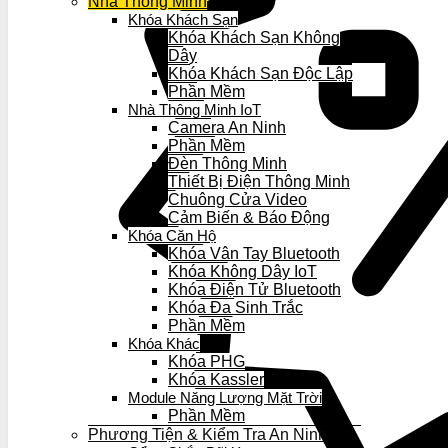
Nhà Thông Minh
Khóa Khách Sạn
Khóa Khách Sạn Không
Dây
Khóa Khách Sạn Độc Lập
Phần Mềm
Nhà Thông Minh IoT
Camera An Ninh
Phần Mềm
Đèn Thông Minh
Thiết Bị Điện Thông Minh
Chuông Cửa Video
Cảm Biến & Báo Động
Khóa Căn Hộ
Khóa Vân Tay Bluetooth
Khóa Không Dây IoT
Khóa Điện Tử Bluetooth
Khóa Đa Sinh Trắc
Phần Mềm
Khóa Khác
Khóa PHG
Khóa Kassler
Module Năng Lượng Mặt Trời
Phần Mềm
Phương Tiện & Kiểm Tra An Ninh