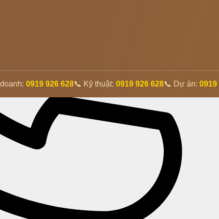
 doanh:
0919 926 628
📞 Kỹ thuật:
0919 926 628
📞 Dự án:
0919