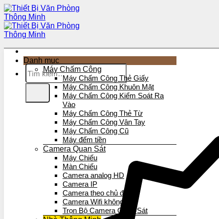
Bỏ
qua
nội
dung
Danh mục
Tìm
Máy Chấm Công
kiếm:
Máy Chấm Công Thẻ Giấy
Máy Chấm Công Khuôn Mặt
Máy Chấm Công Kiểm Soát Ra
Vào
Máy Chấm Công Thẻ Từ
Máy Chấm Công Vân Tay
Máy Chấm Công Cũ
Máy đếm tiền
Camera Quan Sát
Máy Chiếu
Màn Chiếu
Camera analog HD
Camera IP
Camera theo chủ đề
Camera Wifi không dây
Trọn Bộ Camera Quan Sát