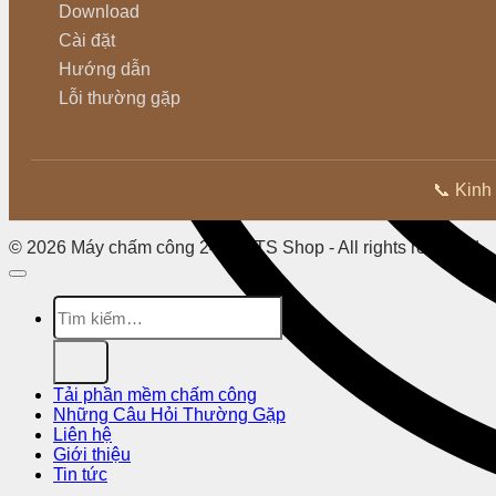
Download
Cài đặt
Hướng dẫn
Lỗi thường gặp
📞 Kinh
© 2026 Máy chấm công 24h - FTS Shop - All rights reserved
Tìm
kiếm:
Tải phần mềm chấm công
Những Câu Hỏi Thường Gặp
Liên hệ
Giới thiệu
Tin tức