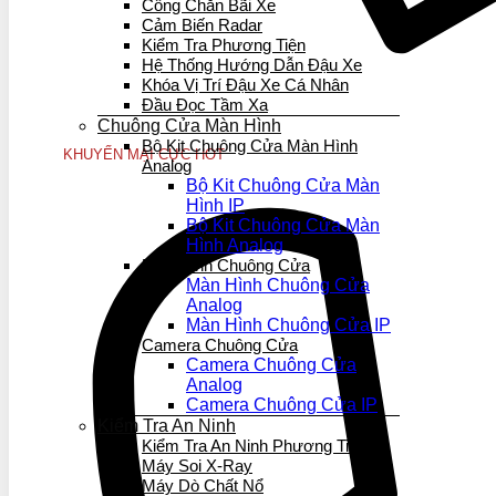
Cổng Chắn Bãi Xe
Cảm Biến Radar
Kiểm Tra Phương Tiện
Hệ Thống Hướng Dẫn Đậu Xe
Khóa Vị Trí Đậu Xe Cá Nhân
Đầu Đọc Tầm Xa
Chuông Cửa Màn Hình
Bộ Kit Chuông Cửa Màn Hình
KHUYẾN MẠI CỰC HOT
Analog
Bộ Kit Chuông Cửa Màn
Hình IP
Bộ Kit Chuông Cửa Màn
Hình Analog
Màn Hình Chuông Cửa
Màn Hình Chuông Cửa
Analog
Màn Hình Chuông Cửa IP
Camera Chuông Cửa
Camera Chuông Cửa
Analog
Camera Chuông Cửa IP
Kiểm Tra An Ninh
Kiểm Tra An Ninh Phương Tiện
Máy Soi X-Ray
Máy Dò Chất Nổ