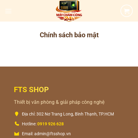
Bỏ
qua
nội
dung
Chính sách bảo mật
FTS SHOP
Thiết bị văn phòng & giải pháp công nghệ
Địa chỉ: 302 Nơ Trang Long, Bình Thạnh, TP.HCM
Hotline:
0919 926 628
Email: admin@ftsshop.vn