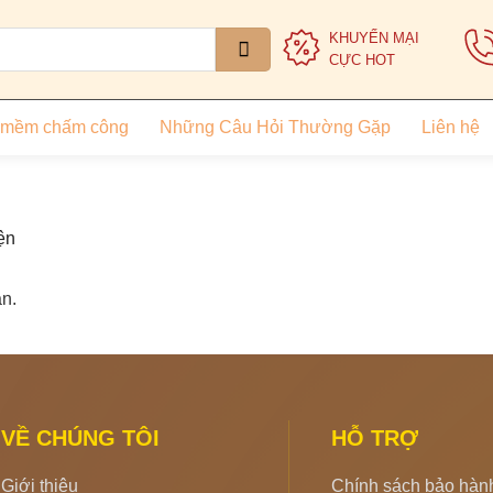
KHUYẾN MẠI
CỰC HOT
 mềm chấm công
Những Câu Hỏi Thường Gặp
Liên hệ
ện
n.
VỀ CHÚNG TÔI
HỖ TRỢ
Giới thiệu
Chính sách bảo hàn