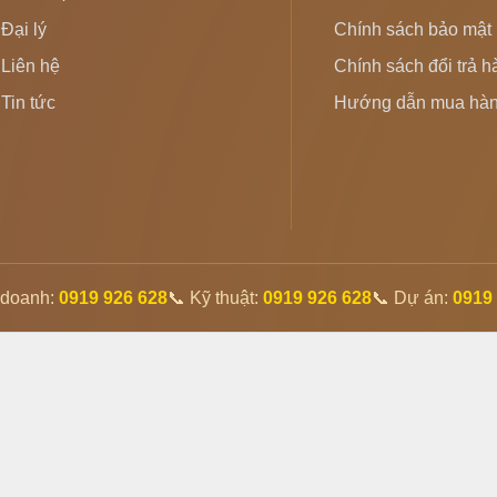
Đại lý
Chính sách bảo mật
Liên hệ
Chính sách đổi trả 
Tin tức
Hướng dẫn mua hà
 doanh:
0919 926 628
📞 Kỹ thuật:
0919 926 628
📞 Dự án:
0919