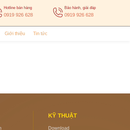
Hotline bán hàng
Bảo hành, giải đáp
0919 926 628
0919 926 628
Giới thiệu
Tin tức
KỸ THUẬT
h
Download