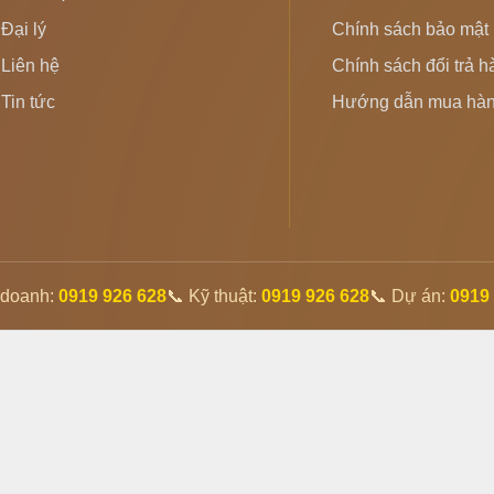
Đại lý
Chính sách bảo mật
Liên hệ
Chính sách đổi trả 
Tin tức
Hướng dẫn mua hà
 doanh:
0919 926 628
📞 Kỹ thuật:
0919 926 628
📞 Dự án:
0919