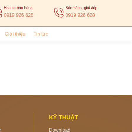
Hotline bán hàng
Bảo hành, giải đáp
0919 926 628
0919 926 628
Giới thiệu
Tin tức
KỸ THUẬT
h
Download