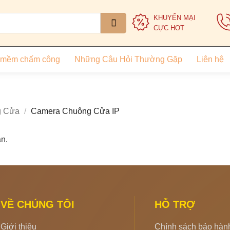
KHUYẾN MẠI
CỰC HOT
 mềm chấm công
Những Câu Hỏi Thường Gặp
Liên hệ
g Cửa
/
Camera Chuông Cửa IP
n.
VỀ CHÚNG TÔI
HỖ TRỢ
Giới thiệu
Chính sách bảo hàn