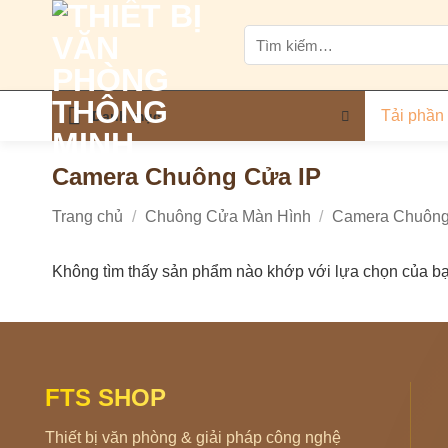
Bỏ
Tìm
qua
kiếm:
nội
dung
Tải phần
Danh mục
Camera Chuông Cửa IP
Trang chủ
/
Chuông Cửa Màn Hình
/
Camera Chuôn
Không tìm thấy sản phẩm nào khớp với lựa chọn của bạ
FTS SHOP
Thiết bị văn phòng & giải pháp công nghệ